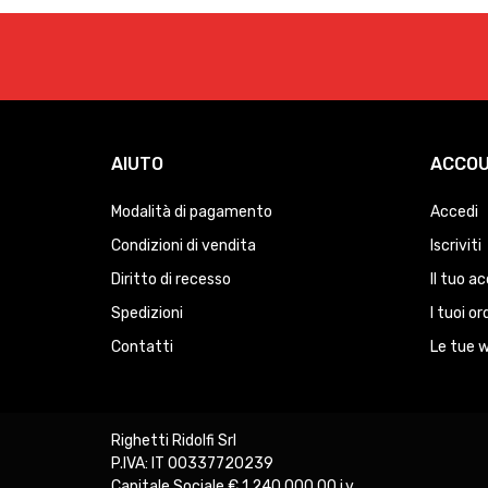
AIUTO
ACCO
Modalità di pagamento
Accedi
Condizioni di vendita
Iscriviti
Diritto di recesso
Il tuo a
Spedizioni
I tuoi or
Contatti
Le tue w
Righetti Ridolfi Srl
P.IVA: IT 00337720239
Capitale Sociale € 1.240.000,00 i.v.